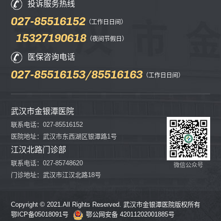
查看更多
查看更多
投诉服务热线
成员 中华医学会第五届医疗鉴定专家库成员
治有丰富的临床经验
湖北省医疗事故鉴定专家库成员 2004年获武
异常反应鉴定专家 
027-85516152
（工作日日间）
汉市重大科学技术成果奖，在国内外杂志发表
核病专业委员会委员
15327190618
（夜间节假日）
论文近20篇，参加编写专业专著3篇，其中主
会第二届常委 武汉
编《呼吸内科临床诊疗学》，参加编写《抗结
汉医师协会第七届呼
医保咨询电话
核新药贝达喹啉临床应用专家共识》（2020
呼吸杂志》通讯编委
027-85516153/85516163
（工作日日间）
年版）
《结核与肺部疾病杂
篇，其中SCI文章5
余项 2019年荣获
武汉市金银潭医院
的“结核病防治时代楷
联系电话：027-85516152
医院地址：武汉市东西湖区银潭路1号
江汉北路门诊部
联系电话：027-85748620
微信公众号
门诊地址：武汉市江汉北路18号
Copyright © 2021.All Rights Reserved. 武汉市金银潭医院版权所有
鄂ICP备05018091号
鄂公网安备 42011202001885号